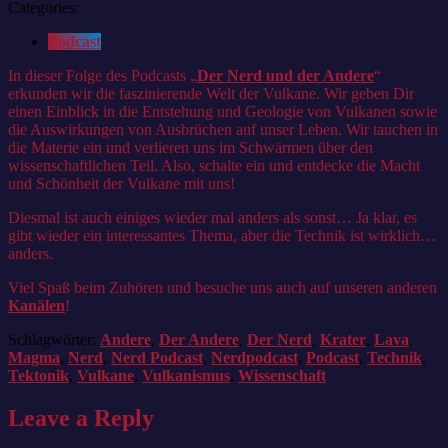
Categories:
Podcast
In dieser Folge des Podcasts „
Der Nerd und der Andere
“
erkunden wir die faszinierende Welt der Vulkane. Wir geben Dir
einen Einblick in die Entstehung und Geologie von Vulkanen sowie
die Auswirkungen von Ausbrüchen auf unser Leben. Wir tauchen in
die Materie ein und verlieren uns im Schwärmen über den
wissenschaftlichen Teil. Also, schalte ein und entdecke die Macht
und Schönheit der Vulkane mit uns!
Diesmal ist auch einiges wieder mal anders als sonst… Ja klar, es
gibt wieder ein interessantes Thema, aber die Technik ist wirklich…
anders.
Viel Spaß beim Zuhören und besuche uns auch auf unseren anderen
Kanälen
!
Schlagwörter:
Andere
,
Der Andere
,
Der Nerd
,
Krater
,
Lava
,
Magma
,
Nerd
,
Nerd Podcast
,
Nerdpodcast
,
Podcast
,
Technik
,
Tektonik
,
Vulkane
,
Vulkanismus
,
Wissenschaft
Leave a Reply