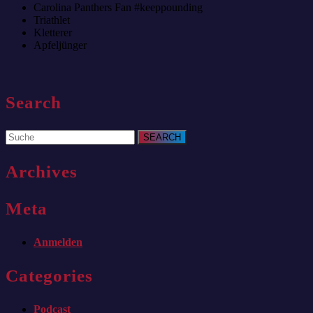
Carolina Panthers Fan #keeppounding
Triathlet
Kletterer
Apfeljünger
Search
Search
for:
Archives
Meta
Anmelden
Categories
Podcast