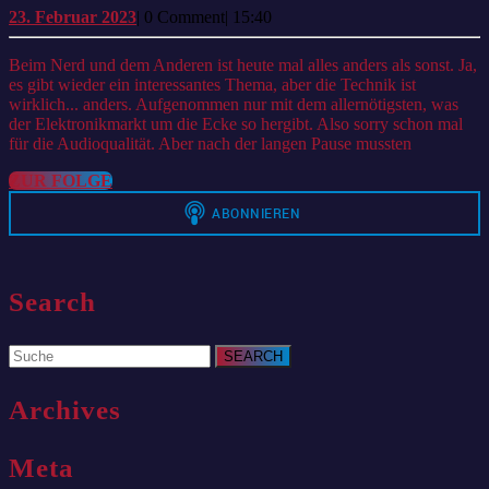
23.
23. Februar 2023
|
0 Comment
|
15:40
Februar
2023
Beim Nerd und dem Anderen ist heute mal alles anders als sonst. Ja,
es gibt wieder ein interessantes Thema, aber die Technik ist
wirklich... anders. Aufgenommen nur mit dem allernötigsten, was
der Elektronikmarkt um die Ecke so hergibt. Also sorry schon mal
für die Audioqualität. Aber nach der langen Pause mussten
ZUR
ZUR FOLGE
FOLGE
Search
Search
for:
Archives
Meta