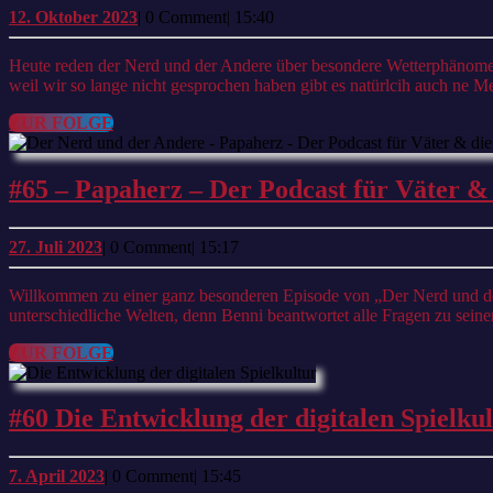
12.
12. Oktober 2023
|
0 Comment
|
15:40
Oktober
2023
Heute reden der Nerd und der Andere über besondere Wetterphänomene. Von Dingen die jeder schon mal gesehen hat, wie Blitze oder Regenbogen bis zu besonderen wie der Aurora Borealis geht es heute. Und
weil wir so lange nicht gesprochen haben gibt es natürlcih auch ne
ZUR
ZUR FOLGE
FOLGE
#65 – Papaherz – Der Podcast für Väter &
27.
27. Juli 2023
|
0 Comment
|
15:17
Juli
2023
Willkommen zu einer ganz besonderen Episode von „Der Nerd und der Andere„! Heute sprechen Benni und Andi in einem Doppelinterview miteinander. Es erwartet uns eine spannende Reise in zwei
unterschiedliche Welten, denn Benni beantwortet alle Fragen zu sein
ZUR
ZUR FOLGE
FOLGE
#60 Die Entwicklung der digitalen Spielku
7.
7. April 2023
|
0 Comment
|
15:45