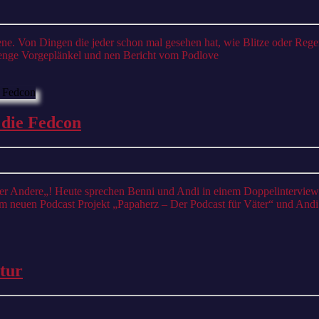
Klimawochen
2
–
 Menge Vorgeplänkel und nen Bericht vom Podlove
Wetterphänomene
#65
 die Fedcon
–
Papaherz
–
Der
em neuen Podcast Projekt „Papaherz – Der Podcast für Väter“ und Andi
Podcast
für
Väter
#60
ltur
&
Die
die
Entwicklung
Fedcon