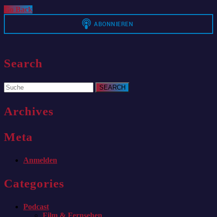
Go
Go Back
Back
Search
Search
for:
Archives
Meta
Anmelden
Categories
Podcast
Film & Fernsehen