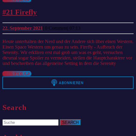
FOLGE
#21
#21 Firefly
Firefly
22.
22. September 2021
|
0 Comment
|
07:13
September
2021
Heute unterhalten der Nerd und der Andere sich über einen Western.
Einen Space Western um genau zu sein. Firefly - Aufbruch der
Serenity. Wir erklären erst mal grob um was es geht, versuchen
diesmal sogar Spoiler zu vermeiden, stellen die Hauptcharaktere vor
und beschreiben das allgemeine Setting in dem die Serenity
ZUR
ZUR FOLGE
FOLGE
Search
Search
for: