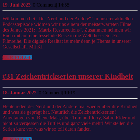
Matrix
19.
19. Juni 2023
|
0 Comment
|
14:55
Juni
Resurrections
2023
Willkommen bei „Der Nerd und der Andere“! In unserer aktuellen
Podcastepisode widmen wir uns einem der meisterwarteten Filme
des Jahres 2021: „Matrix Resurrections“. Zusammen nehmen wir
Euch mit auf eine fesselnde Reise in die Welt dieser Sci-Fi-
Filmreihe. Die digitale Realität ist mehr denn je Thema in unserer
Gesellschaft. Mit KI
ZUR
ZUR FOLGE
FOLGE
#
#31 Zeichentrickserien unserer Kindheit
Ze
un
18.
18. Januar 2022
|
0 Comment
|
19:19
Januar
Ki
2022
Heute reden der Nerd und der Andere mal wieder über ihre Kindheit
und was sie geprägt hat. Natürlich die Zeichentrickserien!
Angefangen von Biene Maja, über Tom und Jerry, Sabre Rider und
nicht zu vergessen die Turtles und ganz viele mehr! Wir stellen die
Serien kurz vor, was wir so toll daran fanden
ZUR
ZUR FOLGE