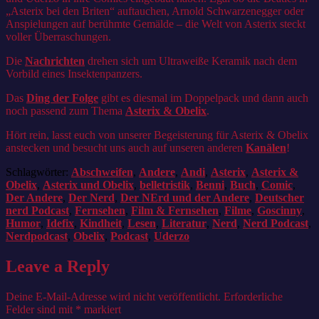
„Asterix bei den Briten“ auftauchen, Arnold Schwarzenegger oder
Anspielungen auf berühmte Gemälde – die Welt von Asterix steckt
voller Überraschungen.
Die
Nachrichten
drehen sich um Ultraweiße Keramik nach dem
Vorbild eines Insektenpanzers.
Das
Ding der Folge
gibt es diesmal im Doppelpack und dann auch
noch passend zum Thema
Asterix & Obelix
.
Hört rein, lasst euch von unserer Begeisterung für Asterix & Obelix
anstecken und besucht uns auch auf unseren anderen
Kanälen
!
Schlagwörter:
Abschweifen
,
Andere
,
Andi
,
Asterix
,
Asterix &
Obelix
,
Asterix und Obelix
,
belletristik
,
Benni
,
Buch
,
Comic
,
Der Andere
,
Der Nerd
,
Der NErd und der Andere
,
Deutscher
nerd Podcast
,
Fernsehen
,
Film & Fernsehen
,
Filme
,
Goscinny
,
Humor
,
Idefix
,
Kindheit
,
Lesen
,
Literatur
,
Nerd
,
Nerd Podcast
,
Nerdpodcast
,
Obelix
,
Podcast
,
Uderzo
Leave a Reply
Deine E-Mail-Adresse wird nicht veröffentlicht.
Erforderliche
Felder sind mit
*
markiert