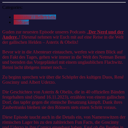
Categories:
Literatur / Belletristik
Podcast
Guden zur neuesten Episode unseres Podcasts „
Der Nerd und der
Andere
„! Diesmal nehmen wir Euch mit auf eine Reise in die Welt
der gallischen Helden – Asterix & Obelix!
Bevor wir in die Abenteuer eintauchen, werfen wir einen Blick auf
den Fakt des Tages, gehen wie immer in die Welt des Netman Benni
und beenden das Vorgeplänkel mit einem unglaublichen Flachwitz.
Benni lacht übrigens immer noch…
Zu beginn sprechen wir über die Schöpfer des kultigen Duos, René
Goscinny und Albert Uderzo.
Die Geschichten von Asterix & Obelix, die in 40 offiziellen Bänden
festgehalten sind (Stand 16.11.2023), erzählen von einem gallischen
Dorf, das tapfer gegen die römische Besatzung kämpft. Dank ihres
Zaubertranks bleiben sie den Römern stets einen Schritt voraus.
Diese Episode taucht auch in die Details ein, von Namenswitzen der
römischen Lager bis zu den zahlreichen Fun Facts, die Goscinny
und Uderzo in ihre Comics eingebaut haben. Egal ob die Beatles in