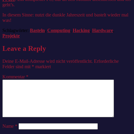
geht’s.
In diesem Sinne: nutzt die dunkle Jahreszeit und bastelt wieder mal
was!
Schlagwörter:
Basteln
,
Computing
,
Hacking
,
Hardware
,
Projekte
Leave a Reply
Deine E-Mail-Adresse wird nicht veröffentlicht.
Erforderliche
Felder sind mit
*
markiert
Kommentar
*
Name
*