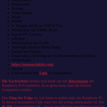
Mediacenter
Roboter
Smart Spiegel
Pihole
FHEM
9″ Display mit Pi zur FHEM Visu
Mediacenter mit XBMC/Kodi
OpenVPN Gateway
ioBroker
Mini Desktop mit Pi 400
Ambilight ähnliche Beleuchtung
Spiegel mit Display
Smart Alias (Änderung des Schlüsselwortes von Alexa)
Wetterstation
https://opensprinkler.com/
Docker
Und nochmal nen
Link
zu Projektideen.
Die Nachrichten
drehen sich heute um den
Börsengang
der
Raspberry Pi Foundation. Ja so gross kann man mit kleinen
Computern werden.
Das
Ding der Folge
ist, wie kann es anders sein, ein Raspberry Pi.
In diesem besonderen Falle einer der ein wenig unbekannter ist: Der
Pi 400
. Ein kompletter PC, nur an nen Monitor anschliessen und los