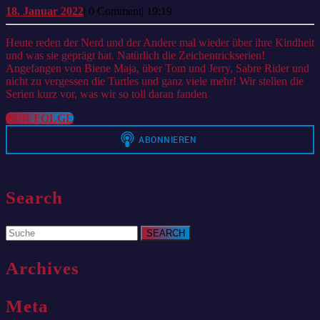
un
18.
18. Januar 2022
|
0 Comment
|
19:19
Januar
Ki
2022
Heute reden der Nerd und der Andere mal wieder über ihre Kindheit
und was sie geprägt hat. Natürlich die Zeichentrickserien!
Angefangen von Biene Maja, über Tom und Jerry, Sabre Rider und
nicht zu vergessen die Turtles und ganz viele mehr! Wir stellen die
Serien kurz vor, was wir so toll daran fanden
ZUR
ZUR FOLGE
FOLGE
Search
Search
for:
Archives
Meta