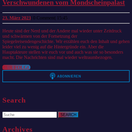
#5
Verschwundenen vom Mondscheinpalast
Di
Sp
23.
23. März 2023
|
0 Comment
|
15:45
März
Di
2023
Heute sind der Nerd und der Andere mal wieder unter Zeitdruck
Ve
und schwärmen von der Fortsetzung der
v
Spiegelreisendengeschichte. Wir erzählen euch den Inhalt und gehen
leider viel zu wenig auf die Hintergründe ein. Aber die
Mo
Hauptakteure stellen wir euch vor und auch was sie so besonders
macht. Die Nachrichten sind mal wieder weltraumbezogen.
ZUR
ZUR FOLGE
FOLGE
Search
Search
for:
Archives