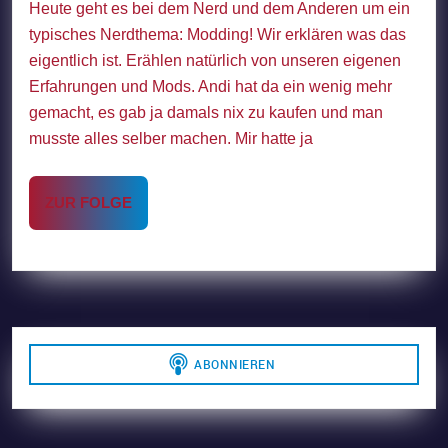
Heute geht es bei dem Nerd und dem Anderen um ein
typisches Nerdthema: Modding! Wir erklären was das
eigentlich ist. Erählen natürlich von unseren eigenen
Erfahrungen und Mods. Andi hat da ein wenig mehr
gemacht, es gab ja damals nix zu kaufen und man
musste alles selber machen. Mir hatte ja
ZUR
ZUR FOLGE
FOLGE