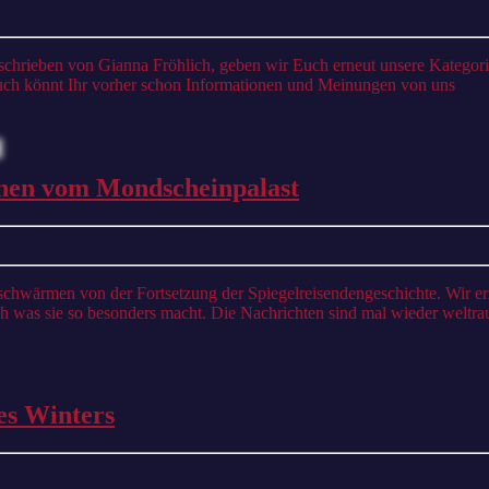
F
e
uch könnt Ihr vorher schon Informationen und Meinungen von uns
s
#59
enen vom Mondscheinpalast
Die
Spiegelreisende:
Die
Verschwundenen
uch was sie so besonders macht. Die Nachrichten sind mal wieder welt
vom
Mondscheinpalas
#56
des Winters
Die
Spiegelreisende