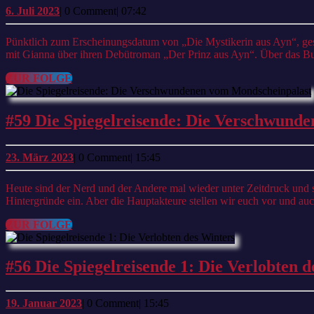
6.
6. Juli 2023
|
0 Comment
|
07:42
Juli
2023
Pünktlich zum Erscheinungsdatum von „Die Mystikerin aus Ayn“, geschrieben von Gianna Fröhlich, geben wir Euch erneut unsere Kategorie Interview / Small Talk! „Der Nerd und der Andere“ Wir sprechen
mit Gianna über ihren Debütroman „Der Prinz aus Ayn“. Über das B
ZUR
ZUR FOLGE
FOLGE
#59 Die Spiegelreisende: Die Verschwund
23.
23. März 2023
|
0 Comment
|
15:45
März
2023
Heute sind der Nerd und der Andere mal wieder unter Zeitdruck und schwärmen von der Fortsetzung der Spiegelreisendengeschichte. Wir erzählen euch den Inhalt und gehen leider viel zu wenig auf die
Hintergründe ein. Aber die Hauptakteure stellen wir euch vor und a
ZUR
ZUR FOLGE
FOLGE
#56 Die Spiegelreisende 1: Die Verlobten 
19.
19. Januar 2023
|
0 Comment
|
15:45