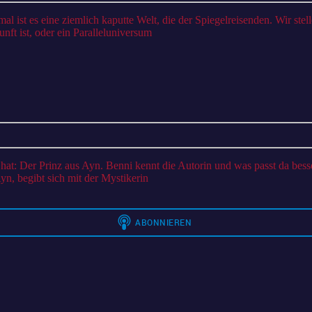
1:
Die
nft ist, oder ein Paralleluniversum
Verlobten
des
Winters
n, begibt sich mit der Mystikerin