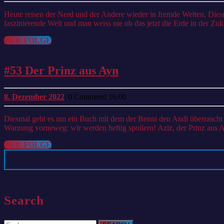
Januar
2023
Heute reisen der Nerd und der Andere wieder in fremde Welten. Diesmal ist es eine ziemlich kaputte Welt, die der Spiegelreisenden. Wir stellen euch die Geschichte und die Charaktere vor. Es geht um eine
faszinierende Welt und man weiss nie ob das jetzt die Erde in der Zuku
ZUR
ZUR FOLGE
FOLGE
#53
#53 Der Prinz aus Ayn
Der
Prinz
8.
8. Dezember 2022
|
0 Comment
|
16:00
Dezember
aus
2022
Diesmal geht es um ein Buch mit dem der Benni den Andi überrascht hat: Der Prinz aus Ayn. Benni kennt die Autorin und was passt da besser als ihr Erstlingswerk zu lesen und zu besprechen. Schonmal als
Ayn
Warnung vorneweg: wir werden heftig spoilern! Aziz, der Prinz aus Ay
ZUR
ZUR FOLGE
FOLGE
Search
Search