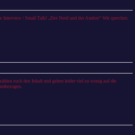
Gianna
röhlich,
ine
junge
Mutter
pricht
über
Ihren
Debütroman
raumbezogen.
t