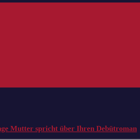
unge Mutter spricht über Ihren Debütroman
#