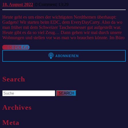
Gadgets
18.
18. August 2022
|
0 Comment
|
13:29
August
to
2022
Heute geht es um eines der wichtigsten Nerdthemen überhaupt:
have
Gadgets! Wir starten beim EDC, dem EveryDayCarry. Also da wo
man früher mit dem Schweizer Taschenmesser gut aufgestellt war.
Heute gibt es da so viel Zeug… Dann gehen wir mal durch unsere
Wohnungen und stellen vor was man wo brauchen könnte. Im Büro
ZUR
ZUR FOLGE
FOLGE
Search
Search
for:
Archives
Meta