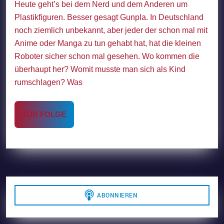
Heute geht’s bei dem Nerd und dem Anderen um
Co.
Plastikfiguren. Besser gesagt Gunpla. In Deutschland
noch ziemlich unbekannt, aber jeder der schon mal mit
Anime oder Manga zu tun gehabt hat, hat die kleinen
Roboter sicher schon mal gesehen. Wo kommen die
überhaupt her? Womit musste man sich als Kind
rumschlagen? Was
ZUR
ZUR FOLGE
FOLGE