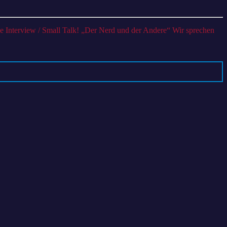
Gianna
röhlich,
ine
junge
Mutter
pricht
über
Ihren
Debütroman