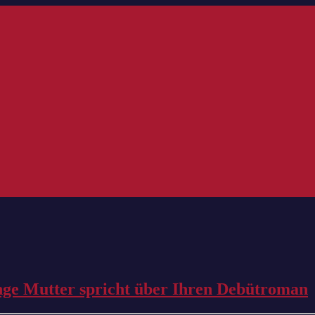
unge Mutter spricht über Ihren Debütroman
#