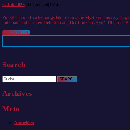
6.
6. Juli 2023
|
0 Comment
|
07:42
Juli
2023
Pünktlich zum Erscheinungsdatum von „Die Mystikerin aus Ayn“, geschrieben von Gianna Fröhlich, geben wir Euch erneut unsere Kategorie Interview / Small Talk! „Der Nerd und der Andere“ Wir sprechen
mit Gianna über ihren Debütroman „Der Prinz aus Ayn“. Über das B
ZUR
ZUR FOLGE
FOLGE
Search
Search
for:
Archives
Meta
Anmelden