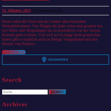
–
Klimawochen
12.
12. Oktober 2023
|
0 Comment
|
15:40
Oktober
2
2023
Heute reden der Nerd und der Andere über besondere
–
Wetterphänomene. Von Dingen die jeder schon mal gesehen hat,
Wetterphänomene
wie Blitze oder Regenbogen bis zu besonderen wie der Aurora
Borealis geht es heute. Und weil wir so lange nicht gesprochen
haben gibt es natürlcih auch ne Menge Vorgeplänkel und nen
Bericht vom Podlove
ZUR
ZUR FOLGE
FOLGE
Search
Search
for:
Archives