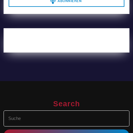
Search
Search
for: