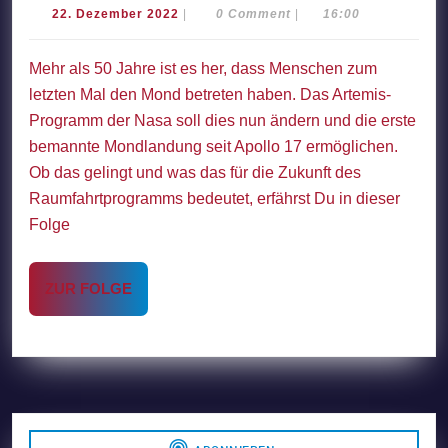
Artemis-
22.
22. Dezember 2022
|
0 Comment
|
16:00
Dezember
Programm
2022
Mehr als 50 Jahre ist es her, dass Menschen zum
–
letzten Mal den Mond betreten haben. Das Artemis-
Erste
Programm der Nasa soll dies nun ändern und die erste
bemannte
bemannte Mondlandung seit Apollo 17 ermöglichen.
Mondlandung
Ob das gelingt und was das für die Zukunft des
seit
Raumfahrtprogramms bedeutet, erfährst Du in dieser
Apollo
Folge
17
ZUR
ZUR FOLGE
FOLGE